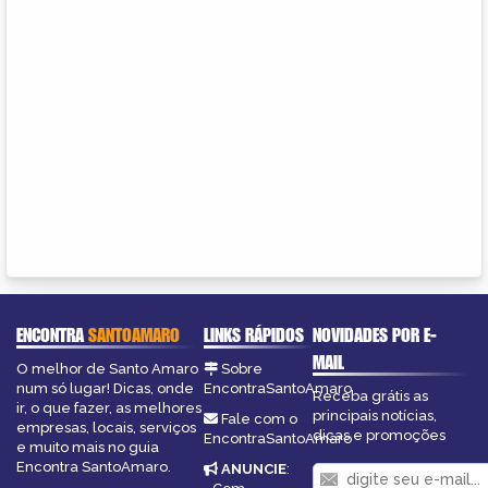
ENCONTRA
SANTOAMARO
LINKS RÁPIDOS
NOVIDADES POR E-
MAIL
O melhor de Santo Amaro
Sobre
num só lugar! Dicas, onde
EncontraSantoAmaro
Receba grátis as
ir, o que fazer, as melhores
principais notícias,
Fale com o
empresas, locais, serviços
dicas e promoções
EncontraSantoAmaro
e muito mais no guia
Encontra SantoAmaro.
ANUNCIE
: