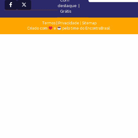
Com
destaque
|
Grátis
Termos
|
Privacidade
|
Sitemap
Criado com
e
pelo time do EncontraBrasil