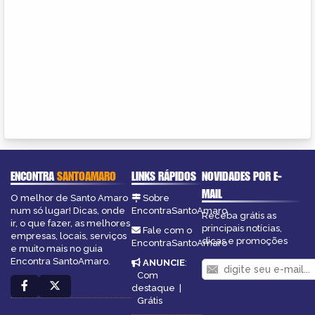
ENCONTRA
SANTOAMARO
LINKS RÁPIDOS
NOVIDADES POR E-
MAIL
O melhor de Santo Amaro
Sobre
num só lugar! Dicas, onde
EncontraSantoAmaro
Receba grátis as
ir, o que fazer, as melhores
principais notícias,
Fale com o
empresas, locais, serviços
dicas e promoções
EncontraSantoAmaro
e muito mais no guia
Encontra SantoAmaro.
ANUNCIE
:
Com
destaque
|
Grátis