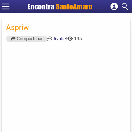
Encontra
SantoAmaro
Cadastrar empresa
Fazer login
Aspriw
Criar conta
Compartilhar
Avalie!
195