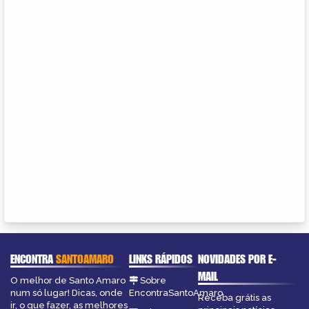
ENCONTRA
SANTOAMARO
LINKS RÁPIDOS
NOVIDADES POR E-
MAIL
O melhor de Santo Amaro
Sobre
num só lugar! Dicas, onde
EncontraSantoAmaro
Receba grátis as
ir, o que fazer, as melhores