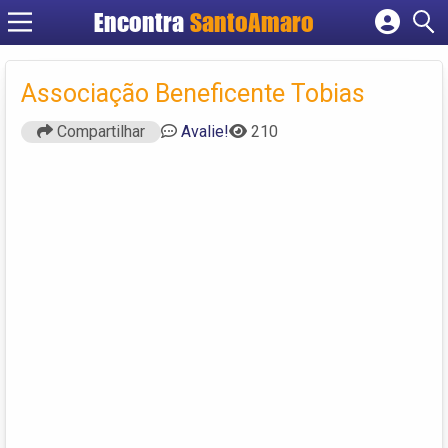
Encontra
SantoAmaro
Cadastrar empresa
Fazer login
Associação Beneficente Tobias
Criar conta
Compartilhar
Avalie!
210