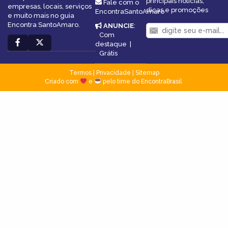
principais notícias,
Fale com o
empresas, locais, serviços
dicas e promoções
EncontraSantoAmaro
e muito mais no guia
Encontra SantoAmaro.
ANUNCIE
:
Com
destaque
|
Grátis
Termos
|
Privacidade
|
Sitemap
Criado com
e
pelo time do EncontraBrasil