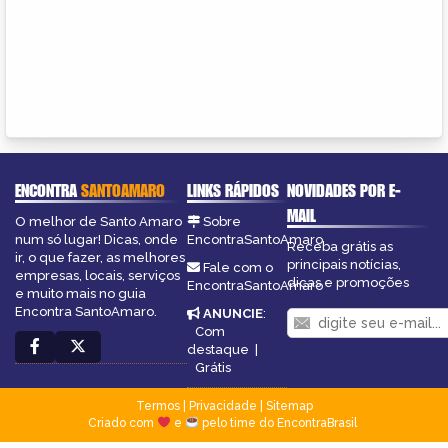
ENCONTRA
SANTOAMARO
LINKS RÁPIDOS
NOVIDADES POR E-
MAIL
O melhor de Santo Amaro
Sobre
num só lugar! Dicas, onde
EncontraSantoAmaro
Receba grátis as
ir, o que fazer, as melhores
principais notícias,
Fale com o
empresas, locais, serviços
dicas e promoções
EncontraSantoAmaro
e muito mais no guia
Encontra SantoAmaro.
ANUNCIE
:
Com
destaque
|
Grátis
Termos
|
Privacidade
|
Sitemap
Criado com
e
pelo time do EncontraBrasil