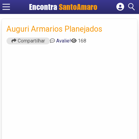
Encontra
SantoAmaro
Cadastrar empresa
Fazer login
Auguri Armarios Planejados
Criar conta
Compartilhar
Avalie!
168