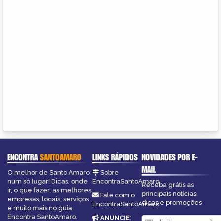
ENCONTRA
SANTOAMARO
LINKS RÁPIDOS
NOVIDADES POR E-
MAIL
O melhor de Santo Amaro
Sobre
num só lugar! Dicas, onde
EncontraSantoAmaro
Receba grátis as
ir, o que fazer, as melhores
principais notícias,
Fale com o
empresas, locais, serviços
dicas e promoções
EncontraSantoAmaro
e muito mais no guia
Encontra SantoAmaro.
ANUNCIE
: