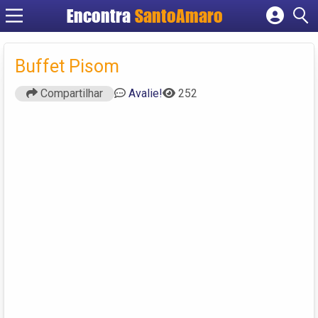
Encontra
SantoAmaro
Cadastrar empresa
Fazer login
Buffet Pisom
Criar conta
Compartilhar
Avalie!
252