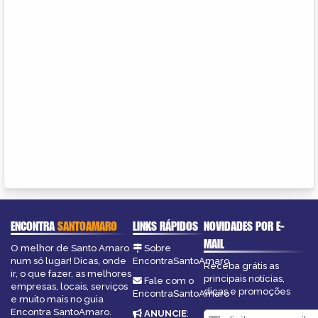
ENCONTRA
SANTOAMARO
LINKS RÁPIDOS
NOVIDADES POR E-
MAIL
O melhor de Santo Amaro
Sobre
num só lugar! Dicas, onde
EncontraSantoAmaro
Receba grátis as
ir, o que fazer, as melhores
principais notícias,
Fale com o
empresas, locais, serviços
dicas e promoções
EncontraSantoAmaro
e muito mais no guia
Encontra SantoAmaro.
ANUNCIE
: