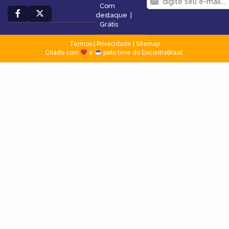
Com
destaque
|
Grátis
Termos
|
Privacidade
|
Sitemap
Criado com
e
pelo time do EncontraBrasil