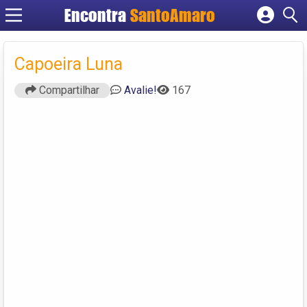
Encontra
SantoAmaro
Cadastrar empresa
Fazer login
Capoeira Luna
Criar conta
Compartilhar
Avalie!
167