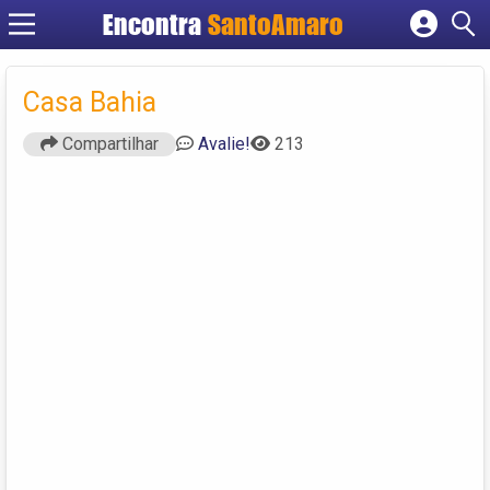
Encontra
SantoAmaro
Cadastrar empresa
Fazer login
Casa Bahia
Criar conta
Compartilhar
Avalie!
213