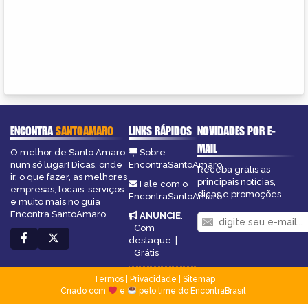
ENCONTRA
SANTOAMARO
LINKS RÁPIDOS
NOVIDADES POR E-
MAIL
O melhor de Santo Amaro
Sobre
num só lugar! Dicas, onde
EncontraSantoAmaro
Receba grátis as
ir, o que fazer, as melhores
principais notícias,
Fale com o
empresas, locais, serviços
dicas e promoções
EncontraSantoAmaro
e muito mais no guia
Encontra SantoAmaro.
ANUNCIE
:
Com
destaque
|
Grátis
Termos
|
Privacidade
|
Sitemap
Criado com
e
pelo time do EncontraBrasil