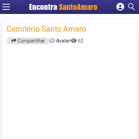
Encontra
SantoAmaro
Cadastrar empresa
Fazer login
Cemitério Santo Amaro
Criar conta
Compartilhar
Avalie!
62