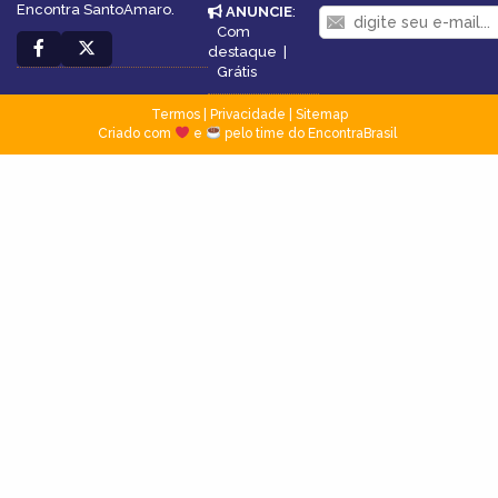
Encontra SantoAmaro.
ANUNCIE
:
Com
destaque
|
Grátis
Termos
|
Privacidade
|
Sitemap
Criado com
e
pelo time do EncontraBrasil