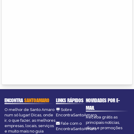
ENCONTRA
SANTOAMARO
LINKS RÁPIDOS
NOVIDADES POR E-
MAIL
O melhor de Santo Amaro
Sobre
num só lugar! Dicas, onde
EncontraSantoAmaro
Receba grátis as
ir, o que fazer, as melhores
principais notícias,
Fale com o
empresas, locais, serviços
dicas e promoções
EncontraSantoAmaro
e muito mais no guia