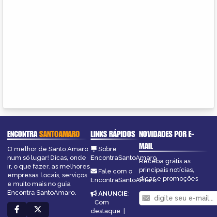
ENCONTRA
SANTOAMARO
LINKS RÁPIDOS
NOVIDADES POR E-
MAIL
O melhor de Santo Amaro
Sobre
num só lugar! Dicas, onde
EncontraSantoAmaro
Receba grátis as
ir, o que fazer, as melhores
principais notícias,
Fale com o
empresas, locais, serviços
dicas e promoções
EncontraSantoAmaro
e muito mais no guia
Encontra SantoAmaro.
ANUNCIE
:
Com
destaque
|