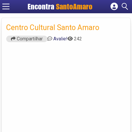
Encontra
SantoAmaro
Cadastrar empresa
Fazer login
Centro Cultural Santo Amaro
Criar conta
Compartilhar
Avalie!
242