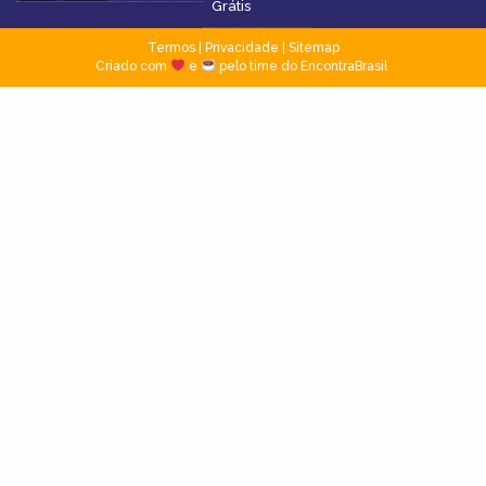
Grátis
Termos
|
Privacidade
|
Sitemap
Criado com
e
pelo time do EncontraBrasil