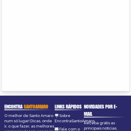
ENCONTRA
SANTOAMARO
LINKS RÁPIDOS
NOVIDADES POR E-
MAIL
O melhor de Santo Amaro
Sobre
num só lugar! Dicas, onde
EncontraSantoAmaro
Receba grátis as
ir, o que fazer, as melhores
principais notícias,
Fale com o