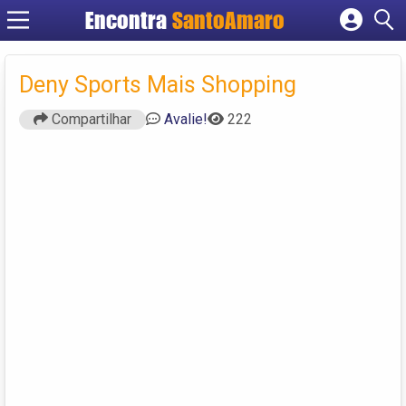
Encontra
SantoAmaro
Cadastrar empresa
Fazer login
Deny Sports Mais Shopping
Criar conta
Compartilhar
Avalie!
222