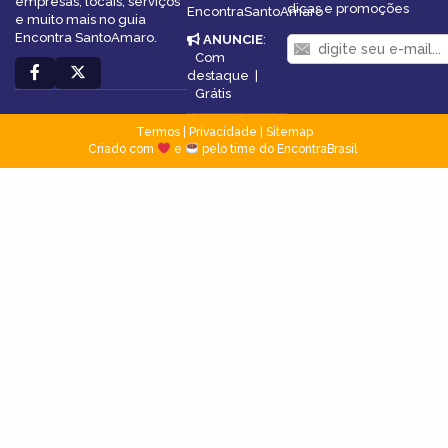
empresas, locais, serviços
dicas e promoções
EncontraSantoAmaro
e muito mais no guia
Encontra SantoAmaro.
ANUNCIE
:
Com
destaque
|
Grátis
Termos
|
Privacidade
|
Sitemap
Criado com
e
pelo time do EncontraBrasil