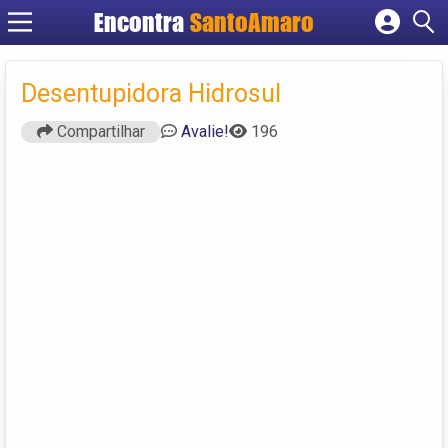
Encontra
SantoAmaro
Cadastrar empresa
Fazer login
Desentupidora Hidrosul
Criar conta
Compartilhar
Avalie!
196