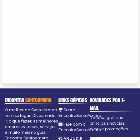
ENCONTRA
SANTOAMARO
LINKS RÁPIDOS
NOVIDADES POR E-
MAIL
O melhor de Santo Amaro
Sobre
num só lugar! Dicas, onde
EncontraSantoAmaro
Receba grátis as
ir, o que fazer, as melhores
principais notícias,
Fale com o
empresas, locais, serviços
dicas e promoções
EncontraSantoAmaro
e muito mais no guia
Encontra SantoAmaro.
ANUNCIE
: