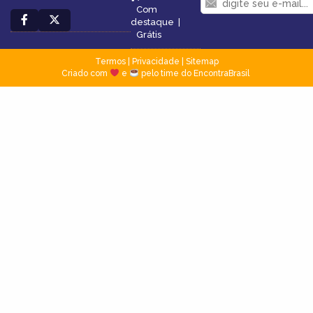
Com
destaque
|
Grátis
Termos
|
Privacidade
|
Sitemap
Criado com
e
pelo time do EncontraBrasil