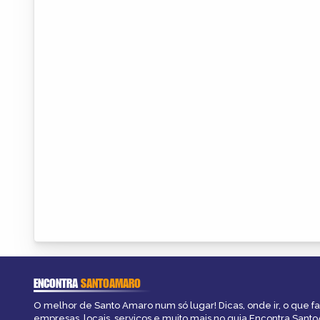
ENCONTRA
SANTOAMARO
O melhor de Santo Amaro num só lugar! Dicas, onde ir, o que f
empresas, locais, serviços e muito mais no guia Encontra Sant