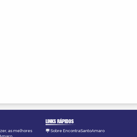
LINKS RÁPIDOS
azer, as melhores
Sobre EncontraSantoAmaro
oAmaro.