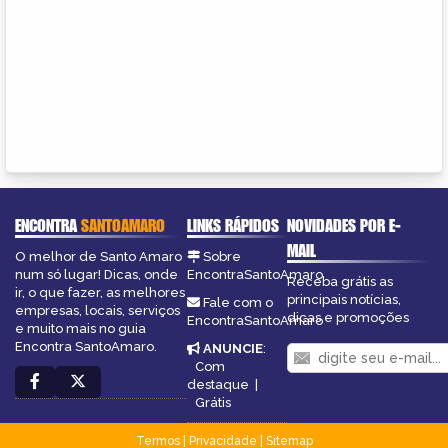
ENCONTRA
SANTOAMARO
LINKS RÁPIDOS
NOVIDADES POR E-
MAIL
O melhor de Santo Amaro
Sobre
num só lugar! Dicas, onde
EncontraSantoAmaro
Receba grátis as
ir, o que fazer, as melhores
principais notícias,
Fale com o
empresas, locais, serviços
dicas e promoções
EncontraSantoAmaro
e muito mais no guia
Encontra SantoAmaro.
ANUNCIE
:
Com
destaque
|
Grátis
Termos
|
Privacidade
|
Sitemap