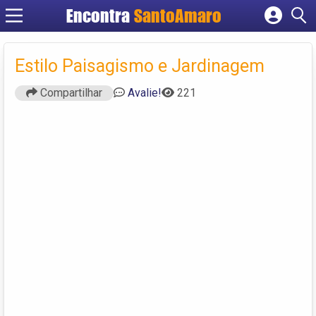
Encontra
SantoAmaro
Cadastrar empresa
Fazer login
Estilo Paisagismo e Jardinagem
Criar conta
Compartilhar
Avalie!
221