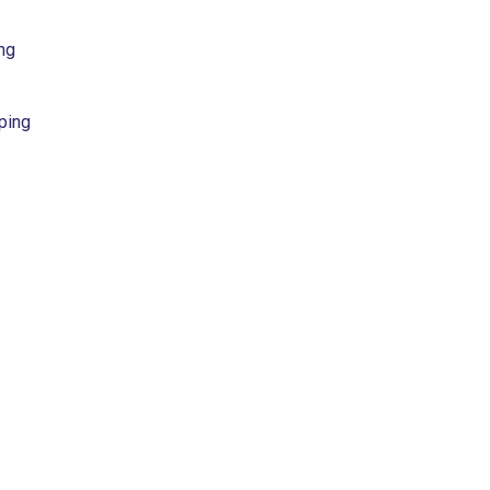
ng
ping