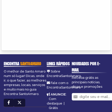
ENCONTRA
SANTOAMARO
LINKS RÁPIDOS
NOVIDADES POR E-
MAIL
O melhor de Santo Amaro
Sobre
num só lugar! Dicas, onde
EncontraSantoAmaro
Receba grátis as
ir, o que fazer, as melhores
principais notícias,
Fale com o
empresas, locais, serviços
dicas e promoções
EncontraSantoAmaro
e muito mais no guia
Encontra SantoAmaro.
ANUNCIE
:
Com
destaque
|
Grátis