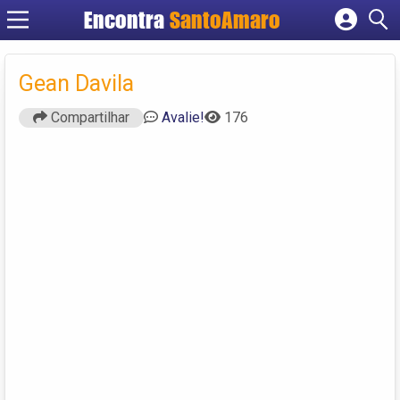
Encontra
SantoAmaro
Cadastrar empresa
Fazer login
Gean Davila
Criar conta
Compartilhar
Avalie!
176