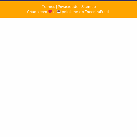
Termos
|
Privacidade
|
Sitemap
Criado com
e
pelo time do EncontraBrasil