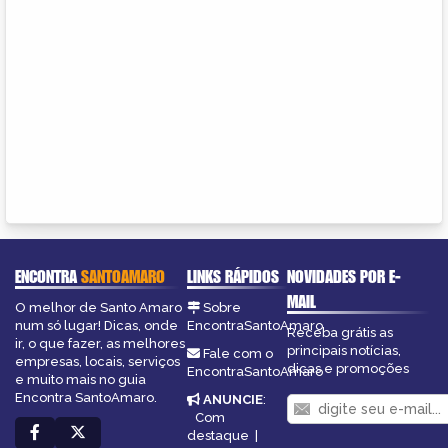
ENCONTRA
SANTOAMARO
LINKS RÁPIDOS
NOVIDADES POR E-
MAIL
O melhor de Santo Amaro
Sobre
num só lugar! Dicas, onde
EncontraSantoAmaro
Receba grátis as
ir, o que fazer, as melhores
principais notícias,
Fale com o
empresas, locais, serviços
dicas e promoções
EncontraSantoAmaro
e muito mais no guia
Encontra SantoAmaro.
ANUNCIE
:
Com
destaque
|