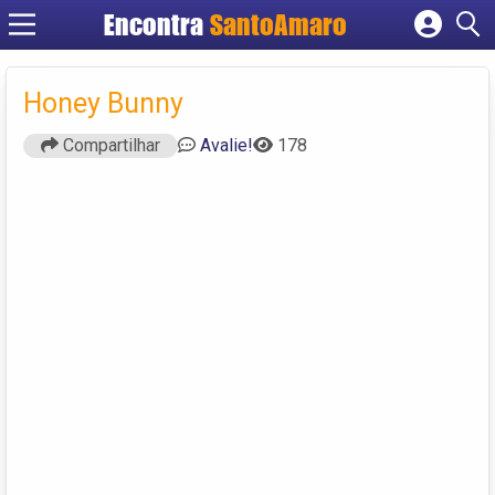
Encontra
SantoAmaro
Cadastrar empresa
Fazer login
Honey Bunny
Criar conta
Compartilhar
Avalie!
178