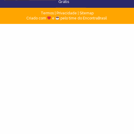
Grátis
Termos
|
Privacidade
|
Sitemap
Criado com
e
pelo time do EncontraBrasil