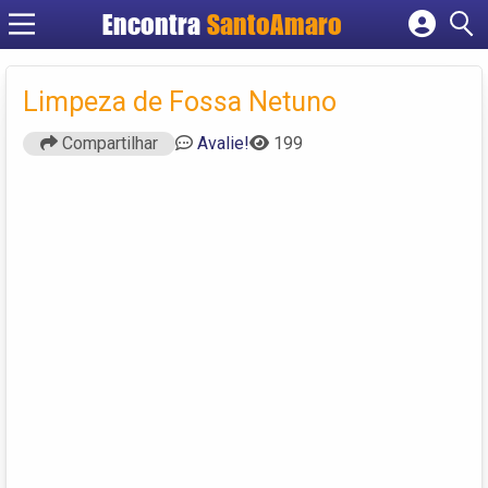
Encontra
SantoAmaro
Cadastrar empresa
Fazer login
Limpeza de Fossa Netuno
Criar conta
Compartilhar
Avalie!
199