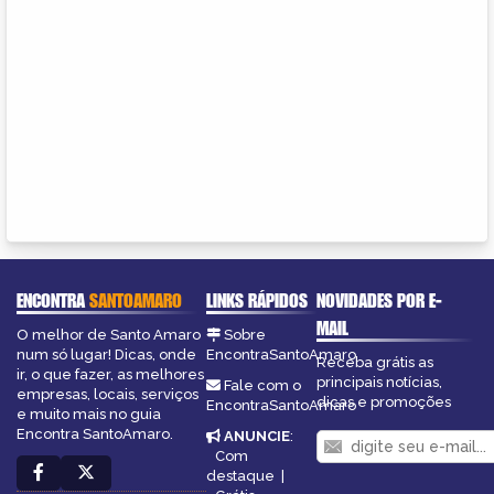
ENCONTRA
SANTOAMARO
LINKS RÁPIDOS
NOVIDADES POR E-
MAIL
O melhor de Santo Amaro
Sobre
num só lugar! Dicas, onde
EncontraSantoAmaro
Receba grátis as
ir, o que fazer, as melhores
principais notícias,
Fale com o
empresas, locais, serviços
dicas e promoções
EncontraSantoAmaro
e muito mais no guia
Encontra SantoAmaro.
ANUNCIE
:
Com
destaque
|