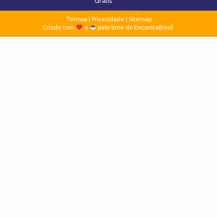
Grátis
Termos
|
Privacidade
|
Sitemap
Criado com
e
pelo time do EncontraBrasil