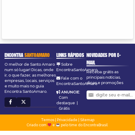
ENCONTRA
SANTOAMARO
LINKS RÁPIDOS
NOVIDADES POR E-
MAIL
O melhor de Santo Amaro
Sobre
num só lugar! Dicas, onde
EncontraSantoAmaro
Receba grátis as
ir, o que fazer, as melhores
principais notícias,
Fale com o
empresas, locais, serviços
dicas e promoções
EncontraSantoAmaro
e muito mais no guia
Encontra SantoAmaro.
ANUNCIE
:
Com
destaque
|
Grátis
Termos
|
Privacidade
|
Sitemap
Criado com
e
pelo time do EncontraBrasil