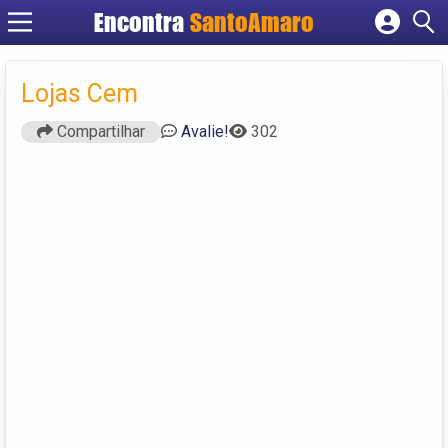
Encontra
SantoAmaro
Cadastrar empresa
Fazer login
Lojas Cem
Criar conta
Compartilhar
Avalie!
302