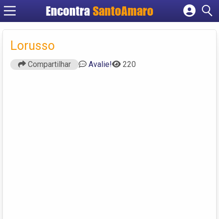
Encontra
SantoAmaro
Cadastrar empresa
Fazer login
Lorusso
Criar conta
Compartilhar
Avalie!
220