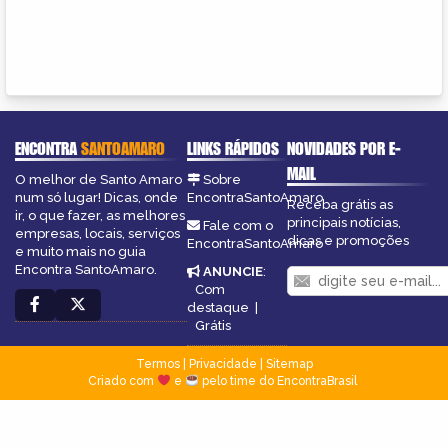
ENCONTRA
SANTOAMARO
LINKS RÁPIDOS
NOVIDADES POR E-
MAIL
O melhor de Santo Amaro
Sobre
num só lugar! Dicas, onde
EncontraSantoAmaro
Receba grátis as
ir, o que fazer, as melhores
principais notícias,
Fale com o
empresas, locais, serviços
dicas e promoções
EncontraSantoAmaro
e muito mais no guia
Encontra SantoAmaro.
ANUNCIE
:
Com
destaque
|
Grátis
Termos
|
Privacidade
|
Sitemap
Criado com
e
pelo time do EncontraBrasil