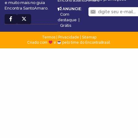
EncontraSantoAmaro
e muito mais no guia
Encontra SantoAmaro.
ANUNCIE
:
Com
destaque
|
Grátis
Termos
|
Privacidade
|
Sitemap
Criado com
e
pelo time do EncontraBrasil