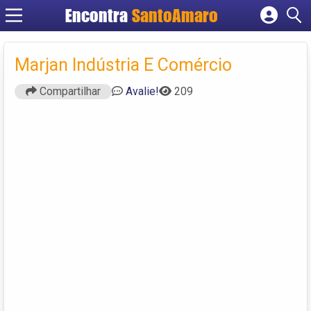
Encontra
SantoAmaro
Cadastrar empresa
Fazer login
Marjan Indústria E Comércio
Criar conta
Compartilhar
Avalie!
209