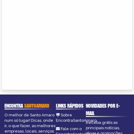
ENCONTRA
SANTOAMARO
LINKS RÁPIDOS
NOVIDADES POR E-
MAIL
O melhor de Santo Amaro
Sobre
num só lugar! Dicas, onde
EncontraSantoAmaro
Receba grátis as
ir, o que fazer, as melhores
principais notícias,
Fale com o
empresas, locais, serviços
dicas e promoções