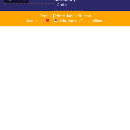
Grátis
Termos
|
Privacidade
|
Sitemap
Criado com
e
pelo time do EncontraBrasil