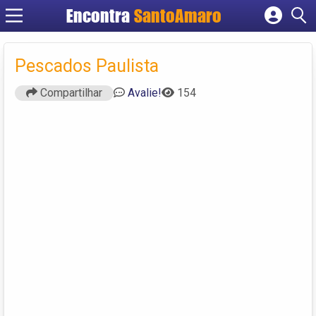
Encontra
SantoAmaro
Cadastrar empresa
Fazer login
Pescados Paulista
Criar conta
Compartilhar
Avalie!
154