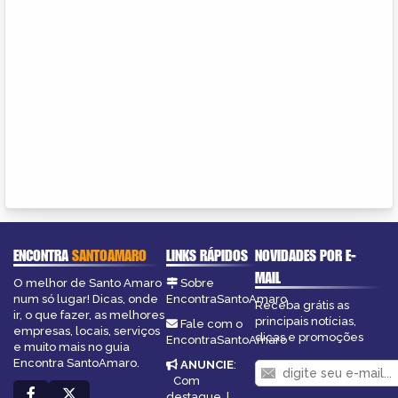
ENCONTRA
SANTOAMARO
LINKS RÁPIDOS
NOVIDADES POR E-
MAIL
O melhor de Santo Amaro
Sobre
num só lugar! Dicas, onde
EncontraSantoAmaro
Receba grátis as
ir, o que fazer, as melhores
principais notícias,
Fale com o
empresas, locais, serviços
dicas e promoções
EncontraSantoAmaro
e muito mais no guia
Encontra SantoAmaro.
ANUNCIE
:
Com
destaque
|