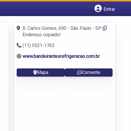
Entrar
Cadastrar empresa
Fazer login
R. Carlos Gomes, 690 - São Paulo - SP
Criar conta
Endereço copiado!
(11) 5521-1763
www.bandeirantesrefrigeracao.com.br
Mapa
Comente