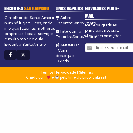
ENCONTRA
SANTOAMARO
LINKS RÁPIDOS
NOVIDADES POR E-
MAIL
O melhor de Santo Amaro
Sobre
num só lugar! Dicas, onde
EncontraSantoAmaro
Receba grátis as
ir, o que fazer, as melhores
principais notícias,
Fale com o
empresas, locais, serviços
dicas e promoções
EncontraSantoAmaro
e muito mais no guia
Encontra SantoAmaro.
ANUNCIE
:
Com
destaque
|
Grátis
Termos
|
Privacidade
|
Sitemap
Criado com
e
pelo time do EncontraBrasil