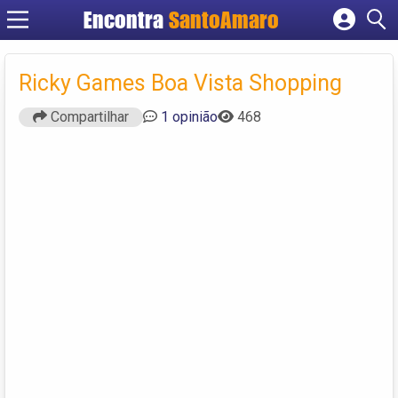
Encontra
SantoAmaro
Cadastrar empresa
Fazer login
Ricky Games Boa Vista Shopping
Criar conta
Compartilhar
1 opinião
468