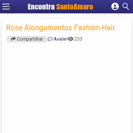
Encontra
SantoAmaro
Cadastrar empresa
Fazer login
Rose Alongamentos Fashion Hair
Criar conta
Compartilhar
Avalie!
233