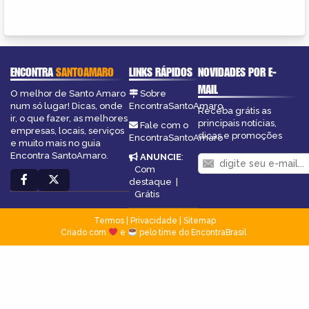
ENCONTRA
SANTOAMARO
LINKS RÁPIDOS
NOVIDADES POR E-
MAIL
O melhor de Santo Amaro
Sobre
num só lugar! Dicas, onde
EncontraSantoAmaro
Receba grátis as
ir, o que fazer, as melhores
principais notícias,
Fale com o
empresas, locais, serviços
dicas e promoções
EncontraSantoAmaro
e muito mais no guia
Encontra SantoAmaro.
ANUNCIE
:
Com
destaque
|
Grátis
Termos
|
Privacidade
|
Sitemap
Criado com
e
pelo time do EncontraBrasil