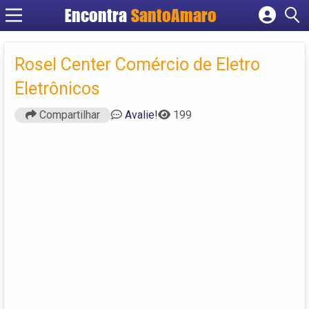
Encontra
SantoAmaro
Cadastrar empresa
Fazer login
Rosel Center Comércio de Eletro
Criar conta
Eletrônicos
Compartilhar
Avalie!
199