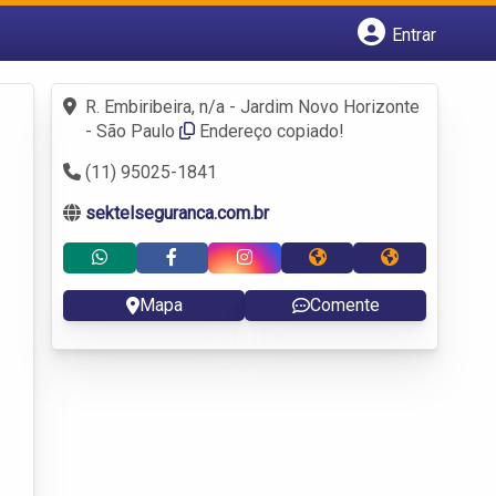
Entrar
Cadastrar empresa
Fazer login
R. Embiribeira, n/a - Jardim Novo Horizonte
Criar conta
- São Paulo
Endereço copiado!
(11) 95025-1841
sektelseguranca.com.br
Mapa
Comente