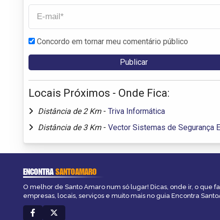
Concordo em tornar meu comentário público
Locais Próximos - Onde Fica:
Distância de 2 Km
-
Triva Informática
Distância de 3 Km
-
Vector Sistemas de Segurança E
ENCONTRA
SANTOAMARO
O melhor de Santo Amaro num só lugar! Dicas, onde ir, o que f
empresas, locais, serviços e muito mais no guia Encontra Sant