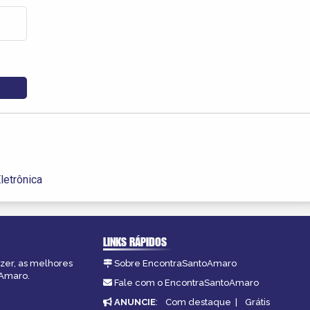
letrônica
LINKS RÁPIDOS
azer, as melhores
Sobre EncontraSantoAmaro
oAmaro.
Fale com o EncontraSantoAmaro
ANUNCIE
:
Com destaque
|
Grátis