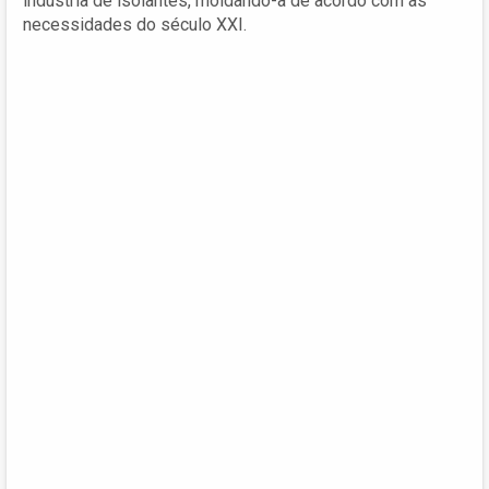
indústria de isolantes, moldando-a de acordo com as
necessidades do século XXI.