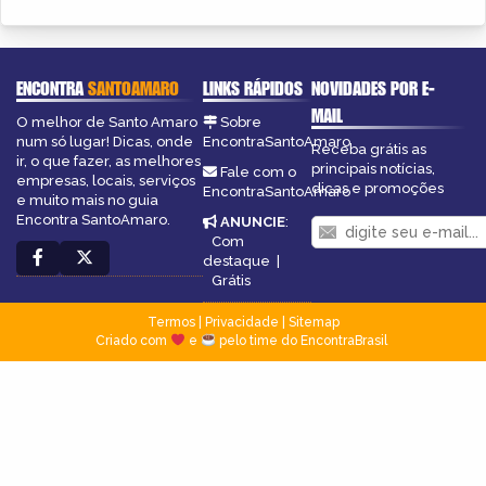
ENCONTRA
SANTOAMARO
LINKS RÁPIDOS
NOVIDADES POR E-
MAIL
O melhor de Santo Amaro
Sobre
num só lugar! Dicas, onde
EncontraSantoAmaro
Receba grátis as
ir, o que fazer, as melhores
principais notícias,
Fale com o
empresas, locais, serviços
dicas e promoções
EncontraSantoAmaro
e muito mais no guia
Encontra SantoAmaro.
ANUNCIE
:
Com
destaque
|
Grátis
Termos
|
Privacidade
|
Sitemap
Criado com
e
pelo time do EncontraBrasil