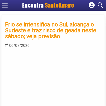
Encontra
SantoAmaro
Cadastrar empresa
Fazer login
Frio se intensifica no Sul, alcança o
Criar conta
Sudeste e traz risco de geada neste
sábado; veja previsão
06/07/2026