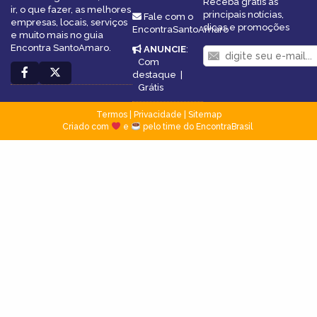
Receba grátis as
ir, o que fazer, as melhores
principais notícias,
Fale com o
empresas, locais, serviços
dicas e promoções
EncontraSantoAmaro
e muito mais no guia
Encontra SantoAmaro.
ANUNCIE
:
Com
destaque
|
Grátis
Termos
|
Privacidade
|
Sitemap
Criado com
e
pelo time do EncontraBrasil