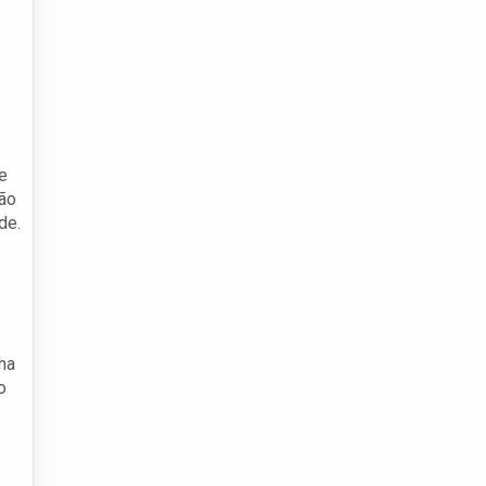
e
ção
de.
nha
o