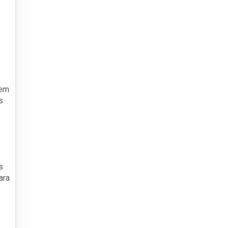
uem
s
s
ara