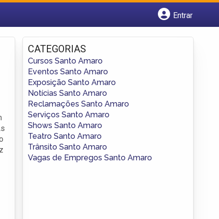
Entrar
Cadastrar empresa
Fazer login
CATEGORIAS
Criar conta
Cursos Santo Amaro
Eventos Santo Amaro
Exposição Santo Amaro
Notícias Santo Amaro
Reclamações Santo Amaro
Serviços Santo Amaro
m
Shows Santo Amaro
As
Teatro Santo Amaro
o
Trânsito Santo Amaro
iz
Vagas de Empregos Santo Amaro