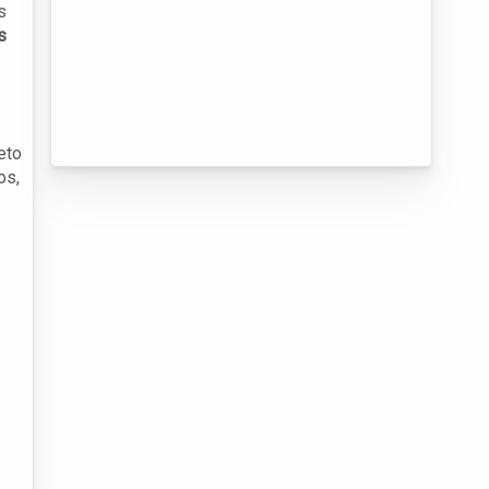
s
s
eto
os,