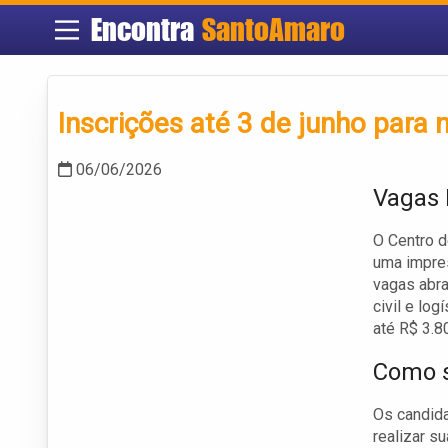
Encontra
SantoAmaro
Inscrições até 3 de junho para
06/06/2026
Vagas 
O Centro d
uma impre
vagas abra
civil e lo
até R$ 3.8
Como s
Os candid
realizar s