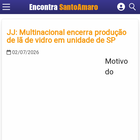
Encontra
SantoAmaro
Cadastrar empresa
Fazer login
JJ: Multinacional encerra produção
Criar conta
de lã de vidro em unidade de SP
02/07/2026
Motivo
do