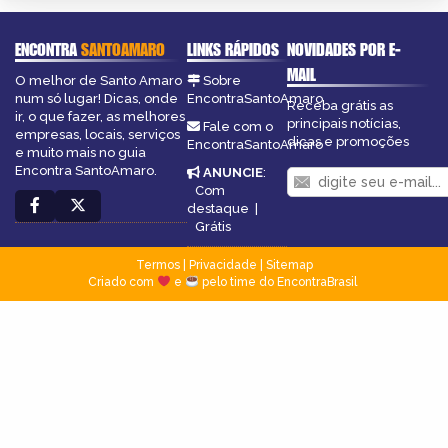
ENCONTRA
SANTOAMARO
LINKS RÁPIDOS
NOVIDADES POR E-
MAIL
O melhor de Santo Amaro
Sobre
num só lugar! Dicas, onde
EncontraSantoAmaro
Receba grátis as
ir, o que fazer, as melhores
principais notícias,
Fale com o
empresas, locais, serviços
dicas e promoções
EncontraSantoAmaro
e muito mais no guia
Encontra SantoAmaro.
ANUNCIE
:
Com
destaque
|
Grátis
Termos
|
Privacidade
|
Sitemap
Criado com
e
pelo time do EncontraBrasil