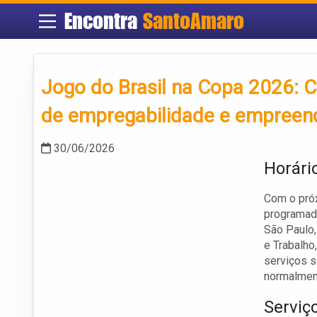
Encontra
SantoAmaro
Jogo do Brasil na Copa 2026: C
de empregabilidade e empreend
30/06/2026
Horári
Com o próx
programado
São Paulo,
e Trabalho
serviços s
normalmen
Serviç