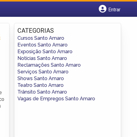
Entrar
Cadastrar empresa
Fazer login
CATEGORIAS
Criar conta
s
Cursos Santo Amaro
Eventos Santo Amaro
Exposição Santo Amaro
Notícias Santo Amaro
Reclamações Santo Amaro
Serviços Santo Amaro
Shows Santo Amaro
Teatro Santo Amaro
Trânsito Santo Amaro
e
Vagas de Empregos Santo Amaro
co
s