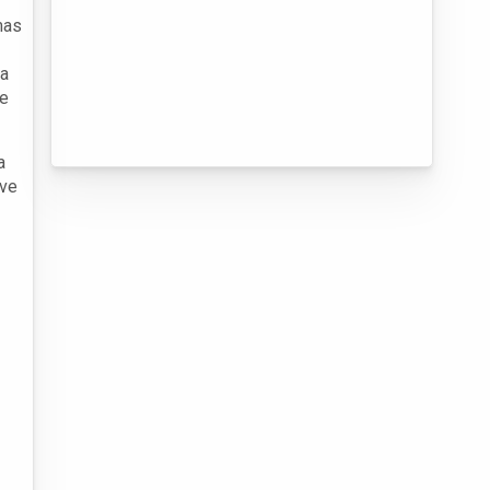
mas
ra
se
a
eve