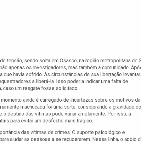
 de tensão, sendo solta em Osasco, na região metropolitana de 
ou não apenas os investigadores, mas também a comunidade. Apó
ma que havia sofrido. As circunstâncias de sua libertação levanta
estradores a liberá-la. Isso poderia indicar uma falta de
, caso um resgate fosse solicitado.
s o momento ainda é carregado de incertezas sobre os motivos da
seriamente machucada foi uma sorte, considerando a gravidade d
 o destino das vítimas pode variar amplamente. Por isso, a
tais para evitar um desfecho mais trágico.
portância das vítimas de crimes. O suporte psicológico e
para ajudar as pessoas a se recuperarem. Nessa linha, o apoio d