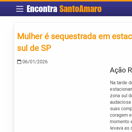
Encontra
SantoAmaro
Mulher é sequestrada em esta
sul de SP
06/01/2026
Ação R
Na tarde d
estacionam
zona sul d
audaciosa 
suas compr
coragem e 
momento ex
levava as 