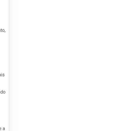
to,
ais
ado
e a