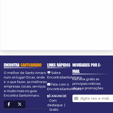
ENCONTRA
SANTOAMARO
LINKS RÁPIDOS
NOVIDADES POR E-
MAIL
O melhor de Santo Amaro
Sobre
num só lugar! Dicas, onde
EncontraSantoAmaro
Receba grátis as
ir, o que fazer, as melhores
principais notícias,
Fale com o
empresas, locais, serviços
dicas e promoções
EncontraSantoAmaro
e muito mais no guia
Encontra SantoAmaro.
ANUNCIE
:
Com
destaque
|
Grátis