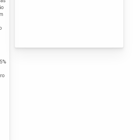
eas
ão
em
o
15%
ero