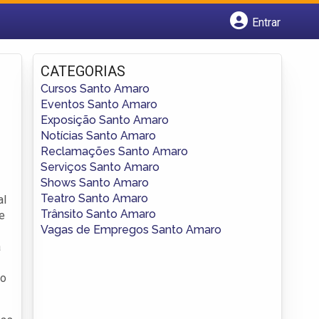
Entrar
Cadastrar empresa
Fazer login
CATEGORIAS
Criar conta
Cursos Santo Amaro
Eventos Santo Amaro
Exposição Santo Amaro
Notícias Santo Amaro
Reclamações Santo Amaro
Serviços Santo Amaro
Shows Santo Amaro
Teatro Santo Amaro
al
Trânsito Santo Amaro
e
Vagas de Empregos Santo Amaro
a
ão