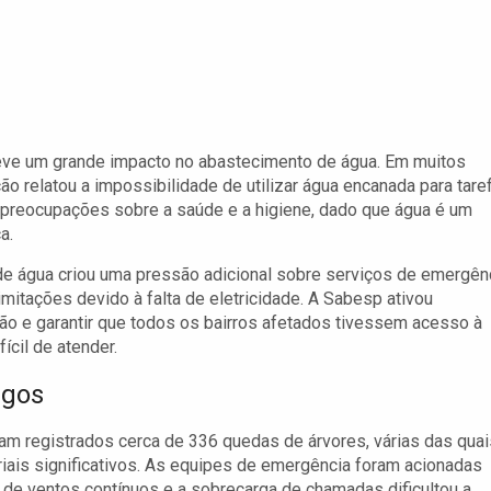
 teve um grande impacto no abastecimento de água. Em muitos
o relatou a impossibilidade de utilizar água encanada para tare
u preocupações sobre a saúde e a higiene, dado que água é um
a.
 de água criou uma pressão adicional sobre serviços de emergên
imitações devido à falta de eletricidade. A Sabesp ativou
ção e garantir que todos os bairros afetados tivessem acesso à
cil de atender.
agos
am registrados cerca de 336 quedas de árvores, várias das quai
iais significativos. As equipes de emergência foram acionadas
de ventos contínuos e a sobrecarga de chamadas dificultou a