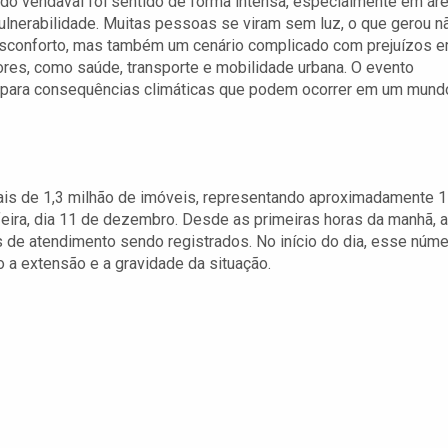
do vendaval foi sentido de forma intensa, especialmente em ár
ulnerabilidade. Muitas pessoas se viram sem luz, o que gerou n
sconforto, mas também um cenário complicado com prejuízos 
ores, como saúde, transporte e mobilidade urbana. O evento
jar para consequências climáticas que podem ocorrer em um mund
ais de 1,3 milhão de imóveis, representando aproximadamente 
-feira, dia 11 de dezembro. Desde as primeiras horas da manhã, a
 de atendimento sendo registrados. No início do dia, esse núm
 a extensão e a gravidade da situação.