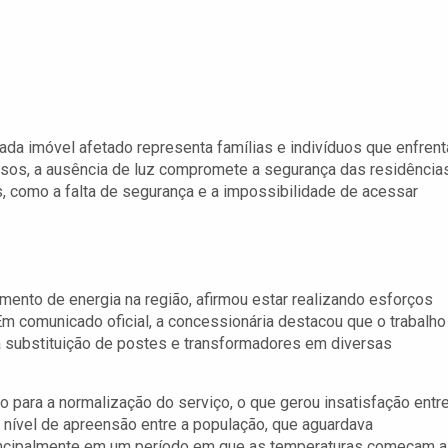
da imóvel afetado representa famílias e indivíduos que enfren
casos, a ausência de luz compromete a segurança das residência
, como a falta de segurança e a impossibilidade de acessar
imento de energia na região, afirmou estar realizando esforços
Em comunicado oficial, a concessionária destacou que o trabalho
 a substituição de postes e transformadores em diversas
 para a normalização do serviço, o que gerou insatisfação entr
 nível de apreensão entre a população, que aguardava
principalmente em um período em que as temperaturas começam a