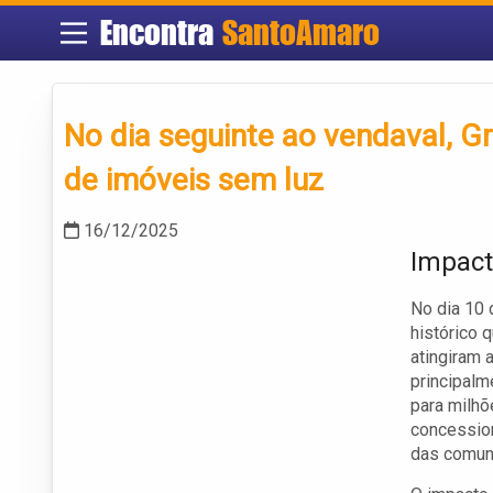
Encontra
SantoAmaro
No dia seguinte ao vendaval, G
de imóveis sem luz
16/12/2025
Impact
No dia 10 
histórico 
atingiram 
principalm
para milhõ
concession
das comun