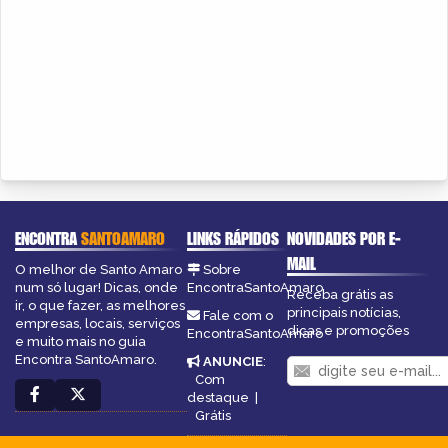
ENCONTRA
SANTOAMARO
LINKS RÁPIDOS
NOVIDADES POR E-
MAIL
O melhor de Santo Amaro
Sobre
num só lugar! Dicas, onde
EncontraSantoAmaro
Receba grátis as
ir, o que fazer, as melhores
principais notícias,
Fale com o
empresas, locais, serviços
dicas e promoções
EncontraSantoAmaro
e muito mais no guia
Encontra SantoAmaro.
ANUNCIE
:
Com
destaque
|
Grátis