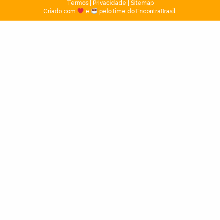
Termos
|
Privacidade
|
Sitemap
Criado com
e
pelo time do EncontraBrasil