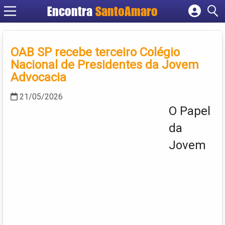
Encontra
SantoAmaro
Cadastrar empresa
Fazer login
OAB SP recebe terceiro Colégio
Criar conta
Nacional de Presidentes da Jovem
Advocacia
21/05/2026
O Papel
da
Jovem