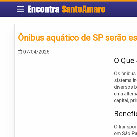
Encontra
SantoAmaro
Ônibus aquático de SP serão es
07/04/2026
O Que 
Os ônibus
sistema in
diversos b
uma altern
capital, p
Benefí
O transpor
em São Pau