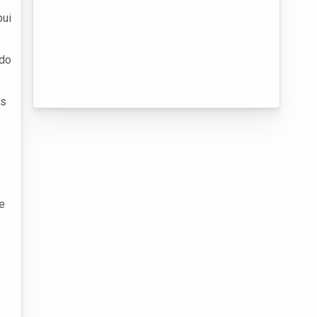
bui
ndo
os
e