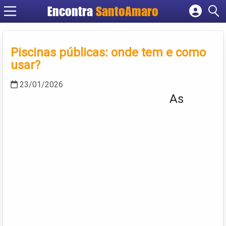
Encontra
SantoAmaro
Cadastrar empresa
Fazer login
Piscinas públicas: onde tem e como
Criar conta
usar?
23/01/2026
As