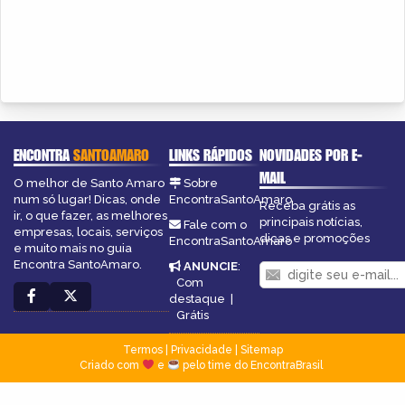
ENCONTRA
SANTOAMARO
LINKS RÁPIDOS
NOVIDADES POR E-
MAIL
O melhor de Santo Amaro
Sobre
num só lugar! Dicas, onde
EncontraSantoAmaro
Receba grátis as
ir, o que fazer, as melhores
principais notícias,
Fale com o
empresas, locais, serviços
dicas e promoções
EncontraSantoAmaro
e muito mais no guia
Encontra SantoAmaro.
ANUNCIE
:
Com
destaque
|
Grátis
Termos
|
Privacidade
|
Sitemap
Criado com
e
pelo time do EncontraBrasil