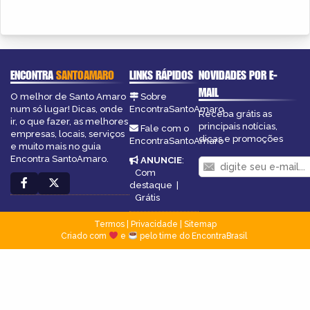
ENCONTRA
SANTOAMARO
LINKS RÁPIDOS
NOVIDADES POR E-
MAIL
O melhor de Santo Amaro
Sobre
num só lugar! Dicas, onde
EncontraSantoAmaro
Receba grátis as
ir, o que fazer, as melhores
principais notícias,
Fale com o
empresas, locais, serviços
dicas e promoções
EncontraSantoAmaro
e muito mais no guia
Encontra SantoAmaro.
ANUNCIE
:
Com
destaque
|
Grátis
Termos
|
Privacidade
|
Sitemap
Criado com
e
pelo time do EncontraBrasil