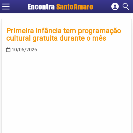
Encontra
SantoAmaro
Cadastrar empresa
Fazer login
Primeira infância tem programação
Criar conta
cultural gratuita durante o mês
10/05/2026