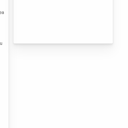
ea
ou