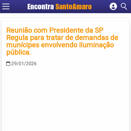
Encontra
SantoAmaro
Cadastrar empresa
Fazer login
Reunião com Presidente da SP
Criar conta
Regula para tratar de demandas de
munícipes envolvendo iluminação
pública.
29/01/2026