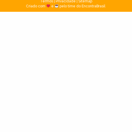
Termos
|
Privacidade
|
Sitemap
Criado com
e
pelo time do EncontraBrasil