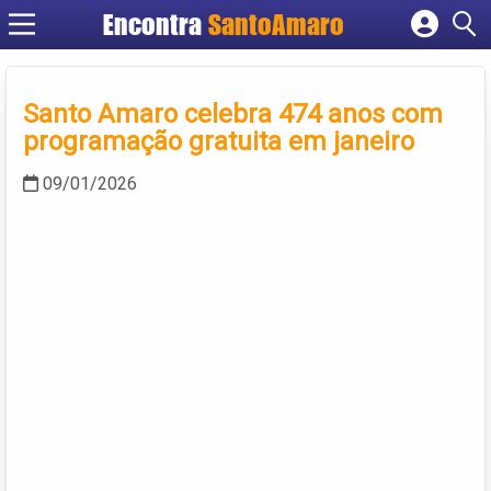
Encontra
SantoAmaro
Cadastrar empresa
Fazer login
Santo Amaro celebra 474 anos com
Criar conta
programação gratuita em janeiro
09/01/2026