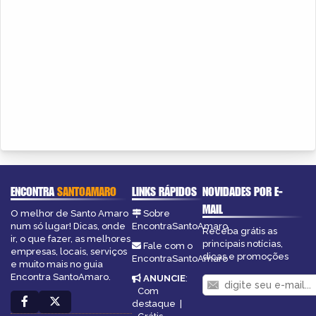
ENCONTRA
SANTOAMARO
LINKS RÁPIDOS
NOVIDADES POR E-
MAIL
O melhor de Santo Amaro
Sobre
num só lugar! Dicas, onde
EncontraSantoAmaro
Receba grátis as
ir, o que fazer, as melhores
principais notícias,
Fale com o
empresas, locais, serviços
dicas e promoções
EncontraSantoAmaro
e muito mais no guia
Encontra SantoAmaro.
ANUNCIE
:
Com
destaque
|