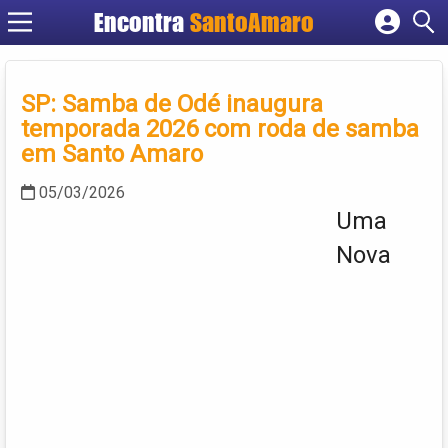
Encontra
SantoAmaro
Cadastrar empresa
Fazer login
SP: Samba de Odé inaugura
Criar conta
temporada 2026 com roda de samba
em Santo Amaro
05/03/2026
Uma
Nova