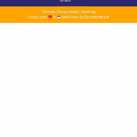
Grátis
Termos
|
Privacidade
|
Sitemap
Criado com
e
pelo time do EncontraBrasil