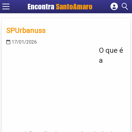
Encontra
SantoAmaro
Cadastrar empresa
Fazer login
SPUrbanuss
Criar conta
17/01/2026
O que é
a