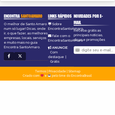
ENCONTRA
SANTOAMARO
LINKS RÁPIDOS
NOVIDADES POR E-
MAIL
O melhor de Santo Amaro
Sobre
num só lugar! Dicas, onde
EncontraSantoAmaro
Receba grátis as
ir, o que fazer, as melhores
principais notícias,
Fale com o
empresas, locais, serviços
dicas e promoções
EncontraSantoAmaro
e muito mais no guia
Encontra SantoAmaro.
ANUNCIE
:
Com
destaque
|
Grátis
Termos
|
Privacidade
|
Sitemap
Criado com
e
pelo time do EncontraBrasil