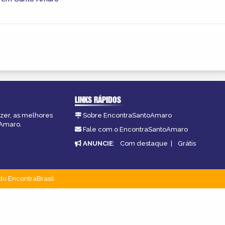
LINKS RÁPIDOS
azer, as melhores
Sobre EncontraSantoAmaro
oAmaro.
Fale com o EncontraSantoAmaro
ANUNCIE
:
Com destaque
|
Grátis
do EncontraBrasil