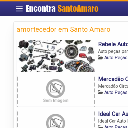
Encontra
SantoAmaro
amortecedor em Santo Amaro
Rebele Aut
Auto peças pa
Auto Peças
Mercadão Ci
Mercadão Circu
Auto Peças
Ideal Car A
Ideal Car Auto
Auto Peças