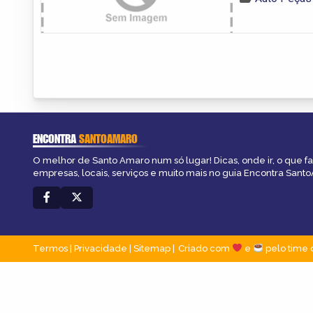
ENCONTRA
SANTOAMARO
O melhor de Santo Amaro num só lugar! Dicas, onde ir, o que f
empresas, locais, serviços e muito mais no guia Encontra Sant
Termos
|
Privacidade
|
Sitemap
Criado com
e
pelo time 