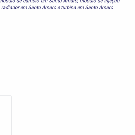
modulo de cambio em Santo Amaro
,
modulo de injeção
,
radiador em Santo Amaro
e
turbina em Santo Amaro