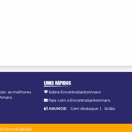
LINKS RÁPIDOS
azer, as melhores
Sobre EncontraSantoAmaro
oAmaro.
Fale com o EncontraSantoAmaro
ANUNCIE
:
Com destaque
|
Grátis
do EncontraBrasil