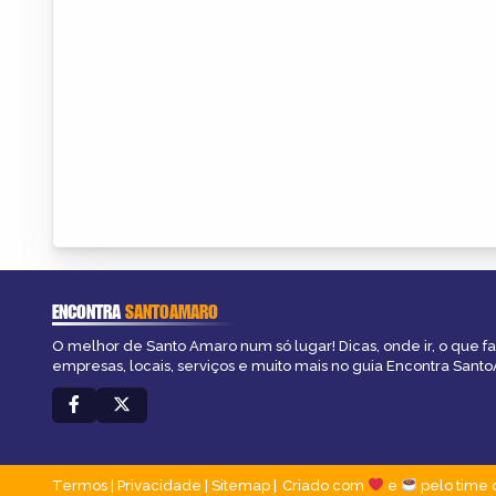
ENCONTRA
SANTOAMARO
O melhor de Santo Amaro num só lugar! Dicas, onde ir, o que f
empresas, locais, serviços e muito mais no guia Encontra Sant
Termos
|
Privacidade
|
Sitemap
Criado com
e
pelo time 