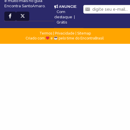
e muito mais no guia
Encontra SantoAmaro.
ANUNCIE
:
Com
destaque
|
Grátis
Termos
|
Privacidade
|
Sitemap
Criado com
e
pelo time do EncontraBrasil