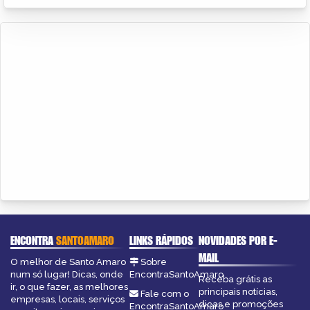
ENCONTRA
SANTOAMARO
LINKS RÁPIDOS
NOVIDADES POR E-
MAIL
O melhor de Santo Amaro
Sobre
num só lugar! Dicas, onde
EncontraSantoAmaro
Receba grátis as
ir, o que fazer, as melhores
principais notícias,
Fale com o
empresas, locais, serviços
dicas e promoções
EncontraSantoAmaro