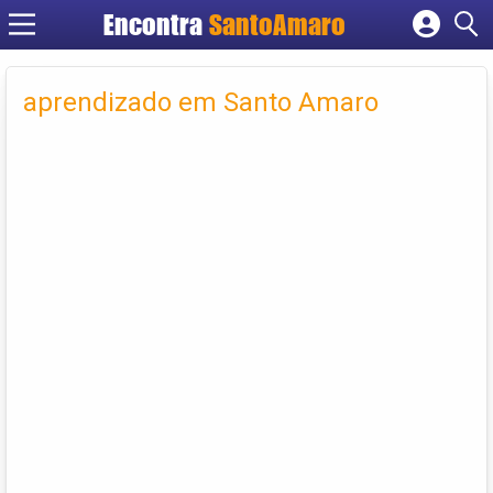
Encontra
SantoAmaro
Cadastrar empresa
Fazer login
aprendizado em Santo Amaro
Criar conta