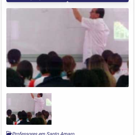
Professores em Santo Amaro