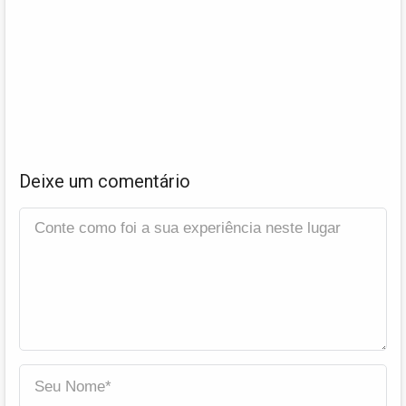
Deixe um comentário