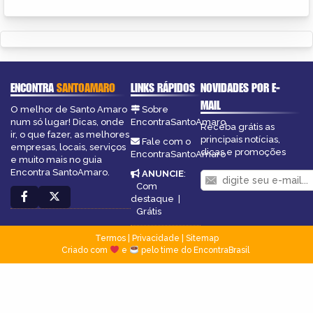
ENCONTRA
SANTOAMARO
LINKS RÁPIDOS
NOVIDADES POR E-
MAIL
O melhor de Santo Amaro
Sobre
num só lugar! Dicas, onde
EncontraSantoAmaro
Receba grátis as
ir, o que fazer, as melhores
principais notícias,
Fale com o
empresas, locais, serviços
dicas e promoções
EncontraSantoAmaro
e muito mais no guia
Encontra SantoAmaro.
ANUNCIE
:
Com
destaque
|
Grátis
Termos
|
Privacidade
|
Sitemap
Criado com
e
pelo time do EncontraBrasil