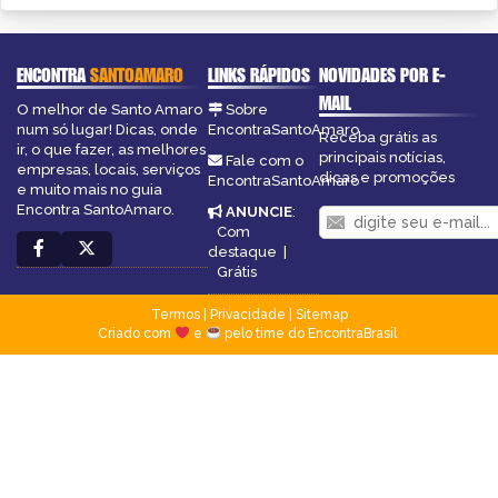
ENCONTRA
SANTOAMARO
LINKS RÁPIDOS
NOVIDADES POR E-
MAIL
O melhor de Santo Amaro
Sobre
num só lugar! Dicas, onde
EncontraSantoAmaro
Receba grátis as
ir, o que fazer, as melhores
principais notícias,
Fale com o
empresas, locais, serviços
dicas e promoções
EncontraSantoAmaro
e muito mais no guia
Encontra SantoAmaro.
ANUNCIE
:
Com
destaque
|
Grátis
Termos
|
Privacidade
|
Sitemap
Criado com
e
pelo time do EncontraBrasil