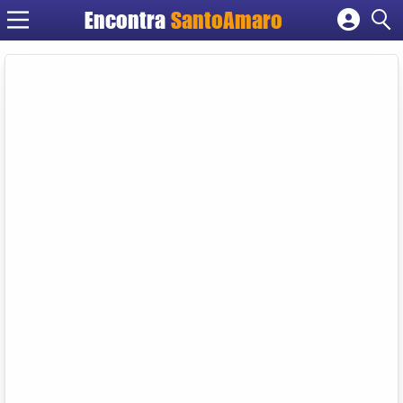
Encontra
SantoAmaro
Cadastrar empresa
Fazer login
Criar conta