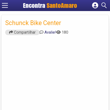
Encontra
SantoAmaro
Cadastrar empresa
Fazer login
Schunck Bike Center
Criar conta
Compartilhar
Avalie!
180