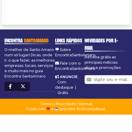
ENCONTRA
SANTOAMARO
LINKS RÁPIDOS
NOVIDADES POR E-
MAIL
O melhor de Santo Amaro
Sobre
num só lugar! Dicas, onde
EncontraSantoAmaro
Receba grátis as
ir, o que fazer, as melhores
principais notícias,
Fale com o
empresas, locais, serviços
dicas e promoções
EncontraSantoAmaro
e muito mais no guia
Encontra SantoAmaro.
ANUNCIE
:
Com
destaque
|
Grátis
Termos
|
Privacidade
|
Sitemap
Criado com
e
pelo time do EncontraBrasil